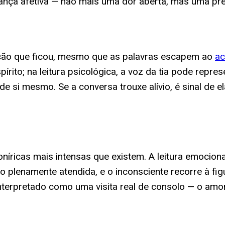
ança afetiva — não mais uma dor aberta, mas uma pr
ação que ficou, mesmo que as palavras escapem ao
ac
pírito; na leitura psicológica, a voz da tia pode repr
 si mesmo. Se a conversa trouxe alívio, é sinal de el
níricas mais intensas que existem. A leitura emocion
 plenamente atendida, e o inconsciente recorre à fig
interpretado como uma visita real de consolo — o amo