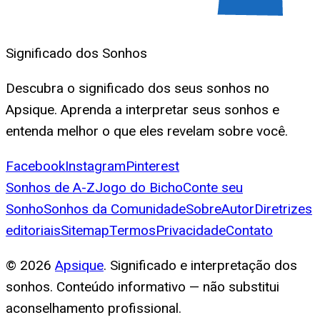
Significado dos Sonhos
Descubra o significado dos seus sonhos no
Apsique. Aprenda a interpretar seus sonhos e
entenda melhor o que eles revelam sobre você.
Facebook
Instagram
Pinterest
Sonhos de A-Z
Jogo do Bicho
Conte seu
Sonho
Sonhos da Comunidade
Sobre
Autor
Diretrizes
editoriais
Sitemap
Termos
Privacidade
Contato
©
2026
Apsique
. Significado e interpretação dos
sonhos. Conteúdo informativo — não substitui
aconselhamento profissional.