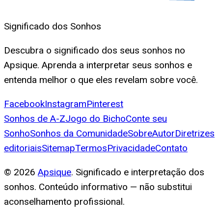
Significado dos Sonhos
Descubra o significado dos seus sonhos no
Apsique. Aprenda a interpretar seus sonhos e
entenda melhor o que eles revelam sobre você.
Facebook
Instagram
Pinterest
Sonhos de A-Z
Jogo do Bicho
Conte seu
Sonho
Sonhos da Comunidade
Sobre
Autor
Diretrizes
editoriais
Sitemap
Termos
Privacidade
Contato
©
2026
Apsique
. Significado e interpretação dos
sonhos. Conteúdo informativo — não substitui
aconselhamento profissional.