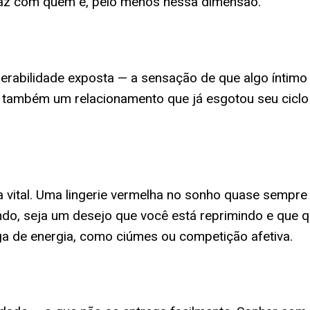
paz com quem é, pelo menos nessa dimensão.
rabilidade exposta — a sensação de que algo íntimo 
tir também um relacionamento que já esgotou seu cicl
ia vital. Uma lingerie vermelha no sonho quase sempr
indo, seja um desejo que você está reprimindo e que 
ga de energia, como ciúmes ou competição afetiva.