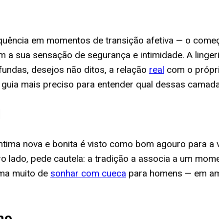
uência em momentos de transição afetiva — o começo
 a sua sensação de segurança e intimidade. A lingeri
undas, desejos não ditos, a relação
real
com o própri
o guia mais preciso para entender qual dessas camad
l
íntima nova e bonita é visto como bom agouro para a 
ro lado, pede cautela: a tradição a associa a um mom
ima muito de
sonhar com cueca
para homens — em amb
ho