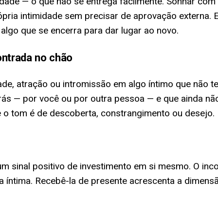
dade — o que não se entrega facilmente. Sonhar com l
ópria intimidade sem precisar de aprovação externa
 algo que se encerra para dar lugar ao novo.
ontrada no chão
de, atração ou intromissão em algo íntimo que não te
 trás — por você ou por outra pessoa — e que ainda n
 o tom é de descoberta, constrangimento ou desejo.
um sinal positivo de investimento em si mesmo. O in
 íntima. Recebê-la de presente acrescenta a dimensã