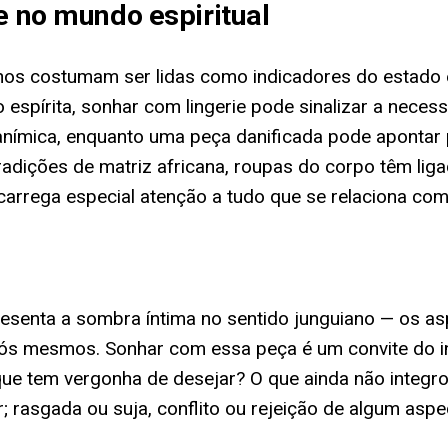
e no mundo espiritual
onhos costumam ser lidas como indicadores do estado
o espírita, sonhar com lingerie pode sinalizar a nece
anímica, enquanto uma peça danificada pode apontar 
dições de matriz africana, roupas do corpo têm liga
 carrega especial atenção a tudo que se relaciona co
epresenta a sombra íntima no sentido junguiano — os a
ós mesmos. Sonhar com essa peça é um convite do i
que tem vergonha de desejar? O que ainda não integro
rior; rasgada ou suja, conflito ou rejeição de algum a