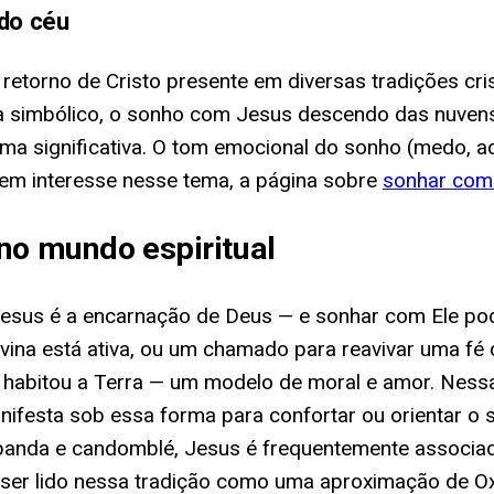
do céu
 retorno de Cristo presente em diversas tradições c
sta simbólico, o sonho com Jesus descendo das nuve
ma significativa. O tom emocional do sonho (medo, ad
m interesse nesse tema, a página sobre
sonhar com
no mundo espiritual
, Jesus é a encarnação de Deus — e sonhar com Ele p
ivina está ativa, ou um chamado para reavivar uma fé
já habitou a Terra — um modelo de moral e amor. Nes
ifesta sob essa forma para confortar ou orientar o so
da e candomblé, Jesus é frequentemente associado a
 ser lido nessa tradição como uma aproximação de Ox