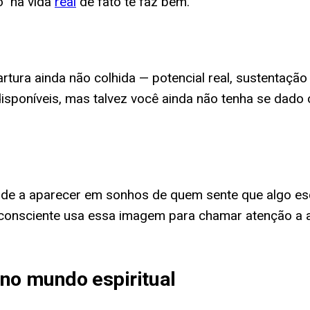
o" na vida
real
de fato te faz bem.
ura ainda não colhida — potencial real, sustentação 
disponíveis, mas talvez você ainda não tenha se dado 
nde a aparecer em sonhos de quem sente que algo esc
inconsciente usa essa imagem para chamar atenção a 
 no mundo espiritual