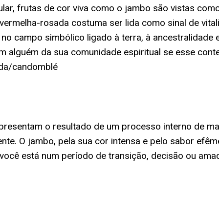
ular, frutas de cor viva como o jambo são vistas co
or vermelha-rosada costuma ser lida como sinal de vit
em no campo simbólico ligado à terra, à ancestralidad
om alguém da sua comunidade espiritual se esse conte
nda/candomblé
s representam o resultado de um processo interno de m
ente. O jambo, pela sua cor intensa e pelo sabor efê
e você está num período de transição, decisão ou am