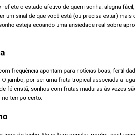
flete o estado afetivo de quem sonha: alegria fácil, 
r um sinal de que você está (ou precisa estar) mais 
o sonho esteja ecoando uma ansiedade real sobre apro
ia
 com frequência apontam para notícias boas, fertilida
ta. O jambo, por ser uma fruta tropical associada a lu
os de fé cristã, sonhos com frutas maduras às vezes
 no tempo certo.
ho
 jogo do bicho. Na cultura popular, porém, costumam