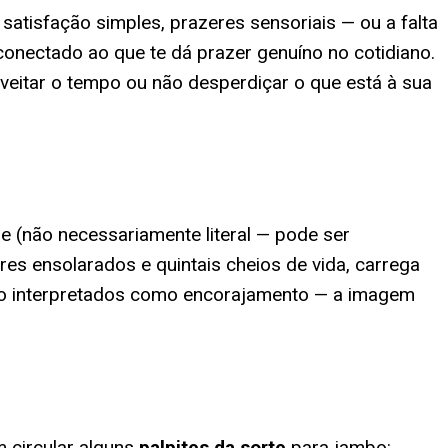
satisfação simples, prazeres sensoriais — ou a falta
conectado ao que te dá prazer genuíno no cotidiano.
veitar o tempo ou não desperdiçar o que está à sua
de (não necessariamente literal — pode ser
gares ensolarados e quintais cheios de vida, carrega
 são interpretados como encorajamento — a imagem
 circular alguns
palpites da sorte
para
jambo
: