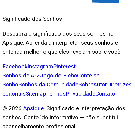
Significado dos Sonhos
Descubra o significado dos seus sonhos no
Apsique. Aprenda a interpretar seus sonhos e
entenda melhor o que eles revelam sobre você.
Facebook
Instagram
Pinterest
Sonhos de A-Z
Jogo do Bicho
Conte seu
Sonho
Sonhos da Comunidade
Sobre
Autor
Diretrizes
editoriais
Sitemap
Termos
Privacidade
Contato
©
2026
Apsique
. Significado e interpretação dos
sonhos. Conteúdo informativo — não substitui
aconselhamento profissional.