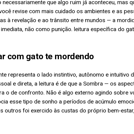
o necessariamente que algo ruim já aconteceu, mas que
você revise com mais cuidado os ambientes e as pes
adas à revelação e ao trânsito entre mundos — a mord
imediata, não como punição. leitura específica do g
har com gato te mordendo
nte representa o lado instintivo, autônomo e intuitiv
oal e direta, a leitura é de que a Sombra — os aspec
a o de confronto. Não é algo externo agindo sobre vo
ia esse tipo de sonho a períodos de acúmulo emocio
utros foi exercido às custas do próprio bem-estar, 