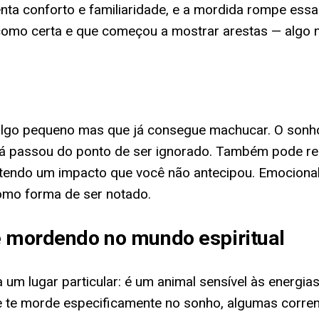
nta conforto e familiaridade, e a mordida rompe ess
 como certa e que começou a mostrar arestas — algo 
 algo pequeno mas que já consegue machucar. O sonh
a já passou do ponto de ser ignorado. Também pode r
ndo um impacto que você não antecipou. Emocionalme
como forma de ser notado.
te mordendo no mundo espiritual
upa um lugar particular: é um animal sensível às ener
 te morde especificamente no sonho, algumas corren