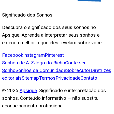
Significado dos Sonhos
Descubra o significado dos seus sonhos no
Apsique. Aprenda a interpretar seus sonhos e
entenda melhor o que eles revelam sobre você.
Facebook
Instagram
Pinterest
Sonhos de A-Z
Jogo do Bicho
Conte seu
Sonho
Sonhos da Comunidade
Sobre
Autor
Diretrizes
editoriais
Sitemap
Termos
Privacidade
Contato
©
2026
Apsique
. Significado e interpretação dos
sonhos. Conteúdo informativo — não substitui
aconselhamento profissional.