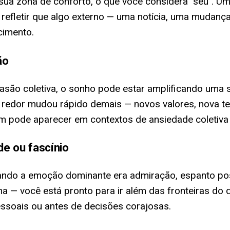
sua zona de conforto, o que você considera "seu". Um
 refletir que algo externo — uma notícia, uma mudan
cimento.
ão
vasão coletiva, o sonho pode estar amplificando uma
o redor mudou rápido demais — novos valores, nova t
pode aparecer em contextos de ansiedade coletiva i
de ou fascínio
uando a emoção dominante era admiração, espanto pos
 — você está pronto para ir além das fronteiras do 
ssoais ou antes de decisões corajosas.