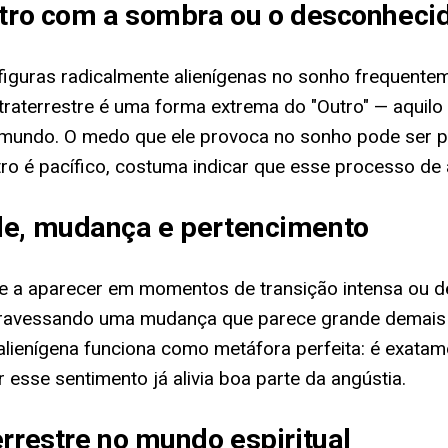
ntro com a sombra ou o desconhecid
g, figuras radicalmente alienígenas no sonho frequen
traterrestre é uma forma extrema do "Outro" — aquil
o mundo. O medo que ele provoca no sonho pode ser pr
o é pacífico, costuma indicar que esse processo de
de, mudança e pertencimento
de a aparecer em momentos de transição intensa ou 
travessando uma mudança que parece grande demais 
 alienígena funciona como metáfora perfeita: é exata
esse sentimento já alivia boa parte da angústia.
errestre no mundo espiritual