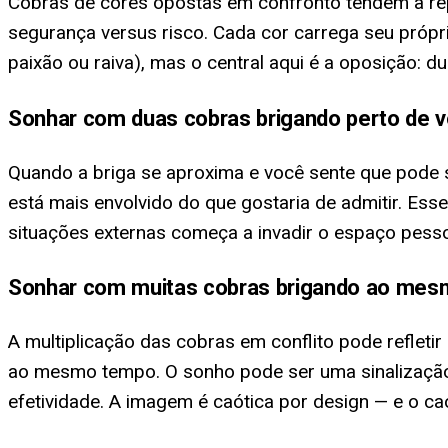
Cobras de cores opostas em confronto tendem a rep
segurança versus risco. Cada cor carrega seu própr
paixão ou raiva), mas o central aqui é a oposição: 
Sonhar com duas cobras brigando perto de 
Quando a briga se aproxima e você sente que pode ser 
está mais envolvido do que gostaria de admitir. 
situações externas começa a invadir o espaço pesso
Sonhar com muitas cobras brigando ao me
A multiplicação das cobras em conflito pode reflet
ao mesmo tempo. O sonho pode ser uma sinalização
efetividade. A imagem é caótica por design — e o c