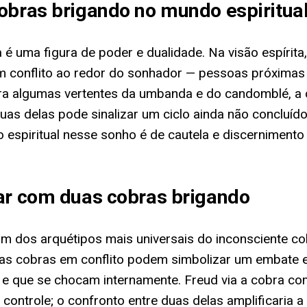
obras brigando no mundo espiritua
ra é uma figura de poder e dualidade. Na visão espíri
em conflito ao redor do sonhador — pessoas próxima
ara algumas vertentes da umbanda e do candomblé, a 
 duas delas pode sinalizar um ciclo ainda não conclu
 espiritual nesse sonho é de cautela e discernimento
har com duas cobras brigando
é um dos arquétipos mais universais do inconsciente c
 Duas cobras em conflito podem simbolizar um embate 
u e que se chocam internamente. Freud via a cobra c
controle; o confronto entre duas delas amplificaria 