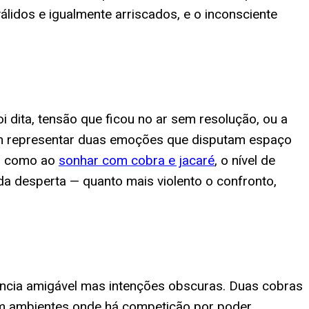
idos e igualmente arriscados, e o inconsciente
 dita, tensão que ficou no ar sem resolução, ou a
em representar duas emoções que disputam espaço
im como ao
sonhar com cobra e jacaré
, o nível de
da desperta — quanto mais violento o confronto,
arência amigável mas intenções obscuras. Duas cobras
em ambientes onde há competição por poder,