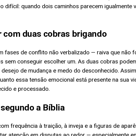
ifícil: quando dois caminhos parecem igualmente vál
r com duas cobras brigando
fases de conflito não verbalizado — raiva que não foi
ais sem conseguir escolher um. As duas cobras pod
to, desejo de mudança e medo do desconhecido. Ass
uanto essa tensão emocional está presente na sua vi
hecido e processado.
segundo a Bíblia
 com frequência à traição, à inveja e a figuras de ap
estar atenção em disputas ao redor — especialmente 