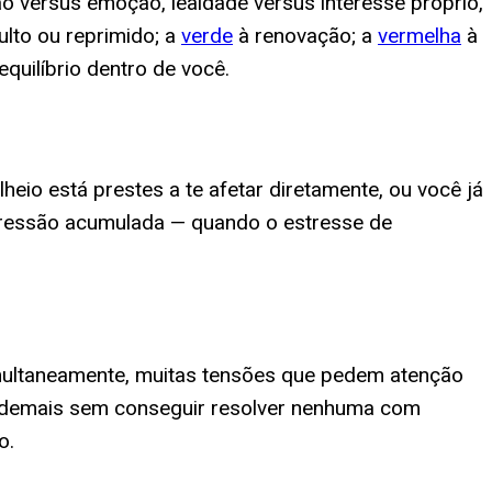
 versus emoção, lealdade versus interesse próprio,
ulto ou reprimido; a
verde
à renovação; a
vermelha
à
quilíbrio dentro de você.
lheio está prestes a te afetar diretamente, ou você já
pressão acumulada — quando o estresse de
simultaneamente, muitas tensões que pedem atenção
 demais sem conseguir resolver nenhuma com
o.