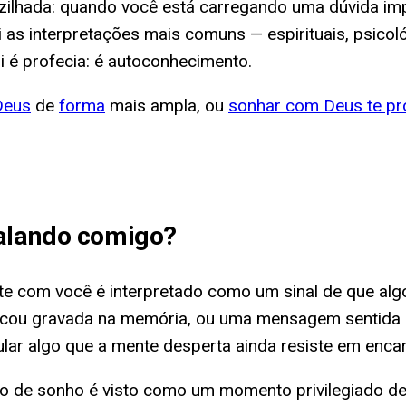
ilhada: quando você está carregando uma dúvida imp
as interpretações mais comuns — espirituais, psicoló
i é profecia: é autoconhecimento.
Deus
de
forma
mais ampla, ou
sonhar com Deus te p
alando comigo
?
e com você é interpretado como um sinal de que algo
ficou gravada na memória, ou uma mensagem sentida
lar algo que a mente desperta ainda resiste em encar
 tipo de sonho é visto como um momento privilegiado 