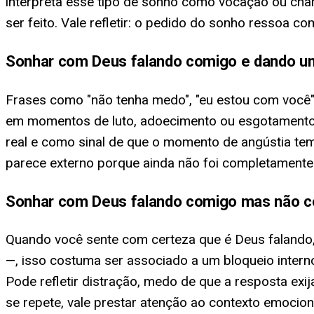
interpreta esse tipo de sonho como vocação ou cha
ser feito. Vale refletir: o pedido do sonho ressoa c
Sonhar com Deus falando comigo e dando 
Frases como "não tenha medo", "eu estou com você"
em momentos de luto, adoecimento ou esgotamento —
real e como sinal de que o momento de angústia tem
parece externo porque ainda não foi completamente 
Sonhar com Deus falando comigo mas não co
Quando você sente com certeza que é Deus falando,
—, isso costuma ser associado a um bloqueio intern
Pode refletir distração, medo de que a resposta e
se repete, vale prestar atenção ao contexto emocio