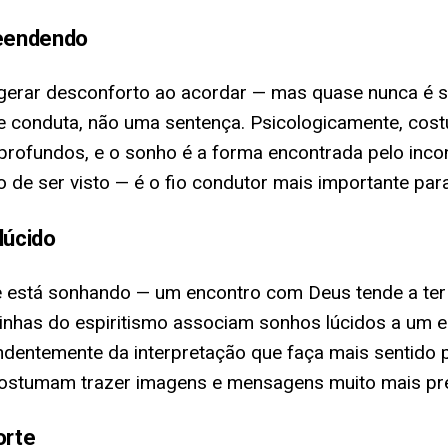
eendendo
erar desconforto ao acordar — mas quase nunca é si
conduta, não uma sentença. Psicologicamente, costum
 profundos, e o sonho é a forma encontrada pelo inco
o de ser visto — é o fio condutor mais importante par
lúcido
está sonhando — um encontro com Deus tende a ter u
 linhas do espiritismo associam sonhos lúcidos a um 
ndentemente da interpretação que faça mais sentido p
 costumam trazer imagens e mensagens muito mais p
orte