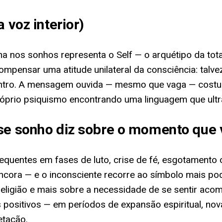
 voz interior)
ivina nos sonhos representa o Self — o arquétipo da t
 compensar uma atitude unilateral da consciência: tal
entro. A mensagem ouvida — mesmo que vaga — costu
 próprio psiquismo encontrando uma linguagem que ultr
sse sonho diz sobre o momento que 
quentes em fases de luto, crise de fé, esgotamento o
cora — e o inconsciente recorre ao símbolo mais po
igião e mais sobre a necessidade de se sentir acomp
sitivos — em períodos de expansão espiritual, novas
etação.