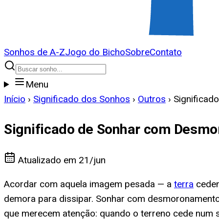
Sonhos de A-Z
Jogo do Bicho
Sobre
Contato
Menu
Início
›
Significado dos Sonhos
›
Outros
›
Significa
Significado de Sonhar com Desmo
Atualizado em
21/jun
Acordar com aquela imagem pesada — a
terra
ceden
demora para dissipar. Sonhar com desmoronamento 
que merecem atenção: quando o terreno cede num s