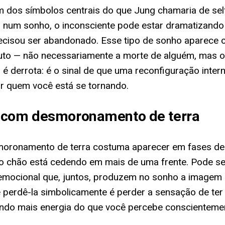
é um dos símbolos centrais do que Jung chamaria de se
 num sonho, o inconsciente pode estar dramatizando 
recisou ser abandonado. Esse tipo de sonho aparece
 luto — não necessariamente a morte de alguém, mas o
derrota: é o sinal de que uma reconfiguração inter
ar quem você está se tornando.
o com desmoronamento de terra
oronamento de terra costuma aparecer em fases de
o chão está cedendo em mais de uma frente. Pode se
aço emocional que, juntos, produzem no sonho a imag
e perdê-la simbolicamente é perder a sensação de te
umindo mais energia do que você percebe conscienteme