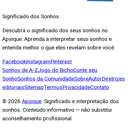
Significado dos Sonhos
Descubra o significado dos seus sonhos no
Apsique. Aprenda a interpretar seus sonhos e
entenda melhor o que eles revelam sobre você.
Facebook
Instagram
Pinterest
Sonhos de A-Z
Jogo do Bicho
Conte seu
Sonho
Sonhos da Comunidade
Sobre
Autor
Diretrizes
editoriais
Sitemap
Termos
Privacidade
Contato
©
2026
Apsique
. Significado e interpretação dos
sonhos. Conteúdo informativo — não substitui
aconselhamento profissional.