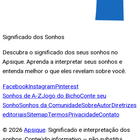
Significado dos Sonhos
Descubra o significado dos seus sonhos no
Apsique. Aprenda a interpretar seus sonhos e
entenda melhor o que eles revelam sobre você.
Facebook
Instagram
Pinterest
Sonhos de A-Z
Jogo do Bicho
Conte seu
Sonho
Sonhos da Comunidade
Sobre
Autor
Diretrizes
editoriais
Sitemap
Termos
Privacidade
Contato
©
2026
Apsique
. Significado e interpretação dos
sonhos. Conteúdo informativo — não substitui