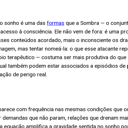
" no sonho é uma das
formas
que a Sombra — o conjunt
esso à consciência. Ele não vem de fora: é uma proj
sses conteúdos acordado, mais o inconsciente os dra
gem, mas tentar nomeá-la: o que esse atacante repre
o terapêutico — costuma ser mais produtiva do que qu
tual também podem estar associados a episódios de 
ção de perigo real.
aparece com frequência nas mesmas condições que ou
r demandas que não param, relações que drenam mai
" da equação amplifica a gravidade sentida no sonho 