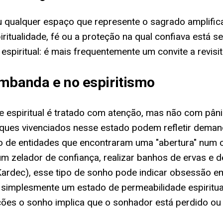
 ou qualquer espaço que represente o sagrado amplific
itualidade, fé ou a proteção na qual confiava está s
spiritual: é mais frequentemente um convite a revisit
umbanda e no espiritismo
espiritual é tratado com atenção, mas não com pâni
taques vivenciados nesse estado podem refletir dema
o de entidades que encontraram uma "abertura" num c
 zelador de confiança, realizar banhos de ervas e de
 Kardec), esse tipo de sonho pode indicar obsessão e
implesmente um estado de permeabilidade espiritual 
ções o sonho implica que o sonhador está perdido ou 