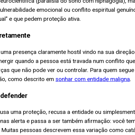
neurocientífica (paralisia do sono com hipnagogia), m
erabilidade emocional ou conflito espiritual genuíno.
al" e que pedem proteção ativa.
iretamente
 uma presença claramente hostil vindo na sua direçã
ergir quando a pessoa está travada num conflito qu
ças que não pode ver ou controlar. Para quem segue 
ção, como descrito em
sonhar com entidade maligna
.
 defender
a, usa uma proteção, recusa a entidade ou simplesmen
nas alerta e passa a ser também afirmação: você tem 
do. Muitas pessoas descrevem essa variação como ca