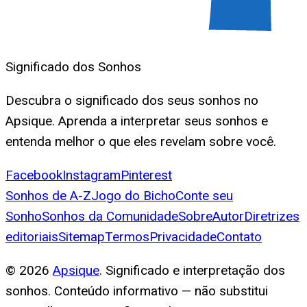
Significado dos Sonhos
Descubra o significado dos seus sonhos no
Apsique. Aprenda a interpretar seus sonhos e
entenda melhor o que eles revelam sobre você.
Facebook
Instagram
Pinterest
Sonhos de A-Z
Jogo do Bicho
Conte seu
Sonho
Sonhos da Comunidade
Sobre
Autor
Diretrizes
editoriais
Sitemap
Termos
Privacidade
Contato
©
2026
Apsique
. Significado e interpretação dos
sonhos. Conteúdo informativo — não substitui