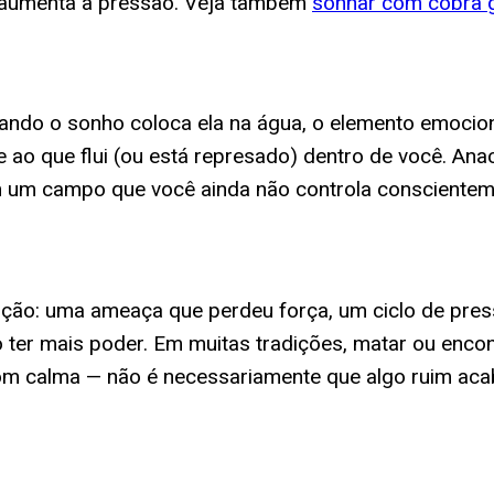
ó aumenta a pressão. Veja também
sonhar com cobra 
ando o sonho coloca ela na água, o elemento emocion
e ao que flui (ou está represado) dentro de você. 
 um campo que você ainda não controla conscienteme
ção: uma ameaça que perdeu força, um ciclo de pres
 ter mais poder. Em muitas tradições, matar ou encon
om calma — não é necessariamente que algo ruim aca