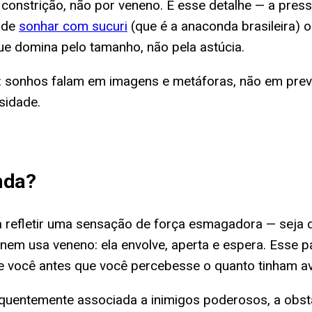
constrição, não por veneno. É esse detalhe — a pres
o de
sonhar com sucuri
(que é a anaconda brasileira) 
ue domina pelo tamanho, não pela astúcia.
r: sonhos falam em imagens e metáforas, não em prev
sidade.
nda
?
 refletir uma sensação de força esmagadora — seja 
em usa veneno: ela envolve, aperta e espera. Esse 
e você antes que você percebesse o quanto tinham a
frequentemente associada a inimigos poderosos, a ob