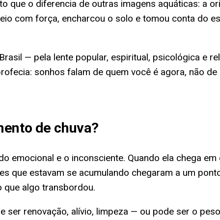
 que o diferencia de outras imagens aquáticas: a or
io com força, encharcou o solo e tomou conta do espa
sil — pela lente popular, espiritual, psicológica e r
profecia: sonhos falam de quem você é agora, não de 
ento de chuva
?
do emocional e o inconsciente. Quando ela chega e
ões que estavam se acumulando chegaram a um ponto
o que algo transbordou.
de ser renovação, alívio, limpeza — ou pode ser o pe