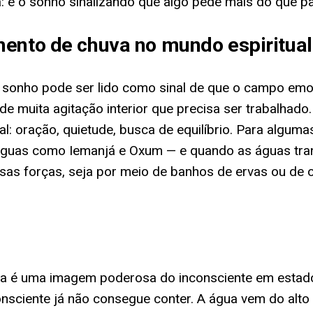
a: é o sonho sinalizando que algo pede mais do que p
mento de chuva no mundo espiritual
o sonho pode ser lido como sinal de que o campo e
 muita agitação interior que precisa ser trabalhado
: oração, quietude, busca de equilíbrio. Para alguma
águas como Iemanjá e Oxum — e quando as águas tra
 forças, seja por meio de banhos de ervas ou de ofe
laga é uma imagem poderosa do inconsciente em estad
ciente já não consegue conter. A água vem do alto (