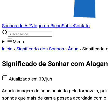
Sonhos de A-Z
Jogo do Bicho
Sobre
Contato
Menu
Início
›
Significado dos Sonhos
›
Água
›
Significado
Significado de Sonhar com Alaga
Atualizado em
30/jun
Aquela imagem de água subindo pelo tornozelo, pel
sonhos que mais deixam a pessoa acordada com o co