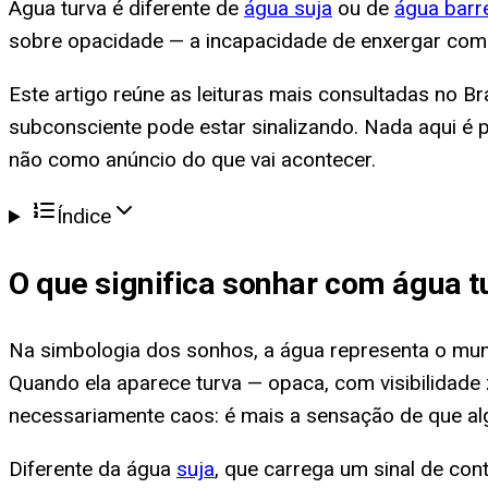
Água turva é diferente de
água suja
ou de
água barr
sobre opacidade — a incapacidade de enxergar com cl
Este artigo reúne as leituras mais consultadas no Bra
subconsciente pode estar sinalizando. Nada aqui é p
não como anúncio do que vai acontecer.
Índice
O que significa
sonhar com água t
Na simbologia dos sonhos, a água representa o mun
Quando ela aparece turva — opaca, com visibilidade 
necessariamente caos: é mais a sensação de que algo
Diferente da água
suja
, que carrega um sinal de co