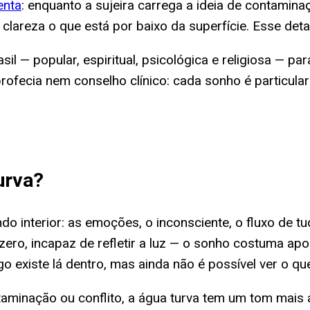
enta
: enquanto a sujeira carrega a ideia de contaminaçã
areza o que está por baixo da superfície. Esse detal
sil — popular, espiritual, psicológica e religiosa — p
rofecia nem conselho clínico: cada sonho é particula
urva
?
do interior: as emoções, o inconsciente, o fluxo d
zero, incapaz de refletir a luz — o sonho costuma apo
 existe lá dentro, mas ainda não é possível ver o que
ntaminação ou conflito, a água turva tem um tom mais