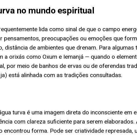
urva no mundo espiritual
 frequentemente lida como sinal de que o campo ener
por pensamentos, preocupações ou emoções que form
ão, distância de ambientes que drenam. Para algumas t
m a orixás como Oxum e Iemanjá — quando o element
l, por meio de banhos de ervas ou de oferendas tradi
ja) está alinhada com as tradições consultadas.
a água turva é uma imagem direta do inconsciente em 
cia com clareza suficiente para serem elaborados. A
o encontrou forma. Pode ser criatividade represada,