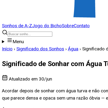
Sonhos de A-Z
Jogo do Bicho
Sobre
Contato
Menu
Início
›
Significado dos Sonhos
›
Água
›
Significado
Significado de Sonhar com Água T
Atualizado em
30/jun
Acordar depois de sonhar com água turva e não con
que parece densa e opaca sem uma razão óbvia — es