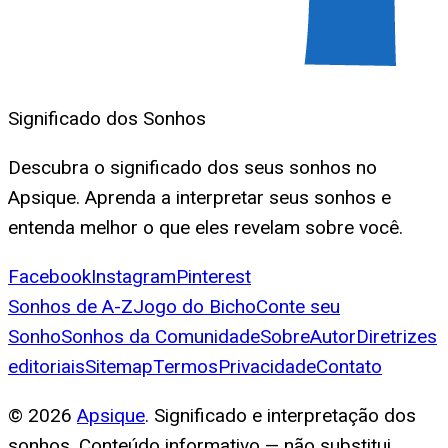
Significado dos Sonhos
Descubra o significado dos seus sonhos no
Apsique. Aprenda a interpretar seus sonhos e
entenda melhor o que eles revelam sobre você.
Facebook
Instagram
Pinterest
Sonhos de A-Z
Jogo do Bicho
Conte seu
Sonho
Sonhos da Comunidade
Sobre
Autor
Diretrizes
editoriais
Sitemap
Termos
Privacidade
Contato
©
2026
Apsique
. Significado e interpretação dos
sonhos. Conteúdo informativo — não substitui