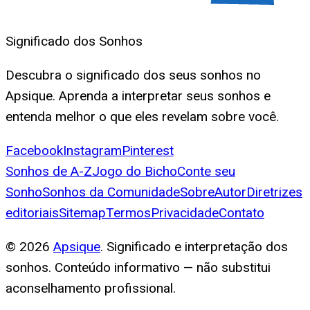
Significado dos Sonhos
Descubra o significado dos seus sonhos no
Apsique. Aprenda a interpretar seus sonhos e
entenda melhor o que eles revelam sobre você.
Facebook
Instagram
Pinterest
Sonhos de A-Z
Jogo do Bicho
Conte seu
Sonho
Sonhos da Comunidade
Sobre
Autor
Diretrizes
editoriais
Sitemap
Termos
Privacidade
Contato
©
2026
Apsique
. Significado e interpretação dos
sonhos. Conteúdo informativo — não substitui
aconselhamento profissional.