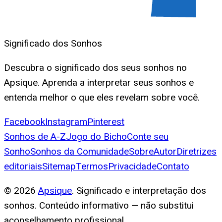
Significado dos Sonhos
Descubra o significado dos seus sonhos no
Apsique. Aprenda a interpretar seus sonhos e
entenda melhor o que eles revelam sobre você.
Facebook
Instagram
Pinterest
Sonhos de A-Z
Jogo do Bicho
Conte seu
Sonho
Sonhos da Comunidade
Sobre
Autor
Diretrizes
editoriais
Sitemap
Termos
Privacidade
Contato
©
2026
Apsique
. Significado e interpretação dos
sonhos. Conteúdo informativo — não substitui
aconselhamento profissional.