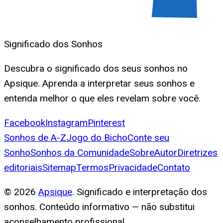
Significado dos Sonhos
Descubra o significado dos seus sonhos no
Apsique. Aprenda a interpretar seus sonhos e
entenda melhor o que eles revelam sobre você.
Facebook
Instagram
Pinterest
Sonhos de A-Z
Jogo do Bicho
Conte seu
Sonho
Sonhos da Comunidade
Sobre
Autor
Diretrizes
editoriais
Sitemap
Termos
Privacidade
Contato
©
2026
Apsique
. Significado e interpretação dos
sonhos. Conteúdo informativo — não substitui
aconselhamento profissional.